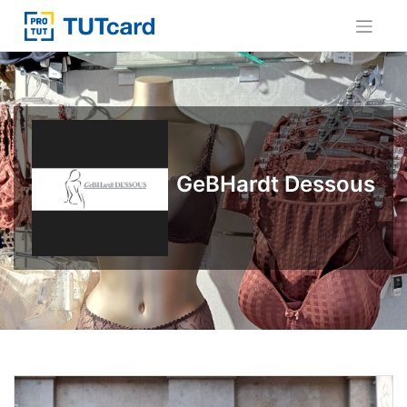
Skip
to
content
GeBHardt Dessous