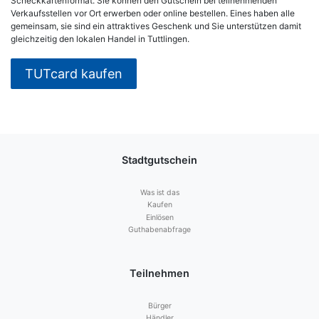
Scheckkartenformat. Sie können den Gutschein bei teilnehmenden
Verkaufsstellen vor Ort erwerben oder online bestellen. Eines haben alle
gemeinsam, sie sind ein attraktives Geschenk und Sie unterstützen damit
gleichzeitig den lokalen Handel in Tuttlingen.
TUTcard kaufen
Stadtgutschein
Was ist das
Kaufen
Einlösen
Guthabenabfrage
Teilnehmen
Bürger
Händler