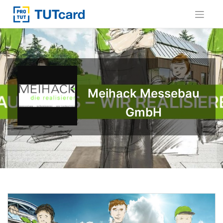
Skip
to
content
Meihack Messebau
GmbH