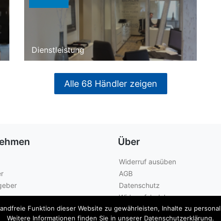
Dienstleistung
Alle 68 Händler zeigen
nehmen
Über
Widerruf ausüben
r
AGB
geber
Datenschutz
Widerrufsbelehrung
dfreie Funktion dieser Website zu gewährleisten, Inhalte zu personalis
Kontakt
Weitere Informationen finden Sie in unserer Datenschutzerklärung.