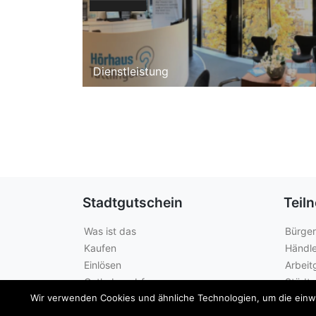
Dienstleistung
Stadtgutschein
Teil
Was ist das
Bürger
Kaufen
Händle
Einlösen
Arbeit
Guthabenabfrage
Städte
Wir verwenden Cookies und ähnliche Technologien, um die einwan