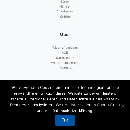
Bürger
Händler
Arbeitgeber
Städte
Über
Widerruf ausüben
AGB
Datenschutz
Widerrufsbelehrung
Kontakt
Zahlen mit
Wir verwenden Cookies und ähnliche Technologien, um die
einwandfreie Funktion dieser Website zu gewährleisten,
Inhalte zu personalisieren und Daten mittels eines Analytic-
Dienstes zu analysieren. Weitere Informationen finden Sie in
unserer Datenschutzerklärung.
OK
© 2026
TUTcard - Tuttlingen Stadtgutschein
|
Impressum